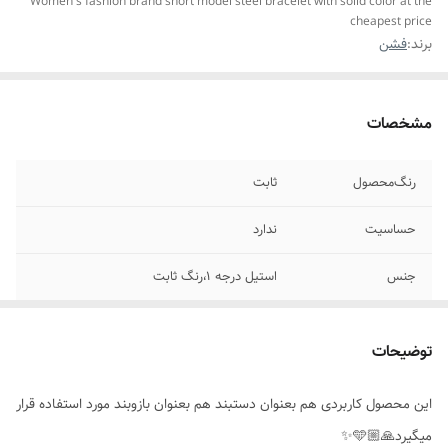
Women's fashion brand short model steel bracelet with solid color at the
cheapest price
برند:
فشن
مشخصات
رنگ‌محصول
ثابت
حساسیت
ندارد
جنس
استیل درجه ۱،رنگ ثابت
مناسب برای
خانمها
توضیحات
سایز
فری سایز(برای بازوهای خیلی بزرگ کمی تنگ
میشود)
این محصول کاربردی هم بعنوان دستبند هم بعنوان بازوبند مورد استفاده قرار
میگیرد🙏🏼🩵✨️
موارد استفاده
هم بعنوان دستبند هم بعنوان بازوبند استفاده