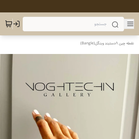
نقطه چین 1
/
دستبند وبنگَل(Bangle)