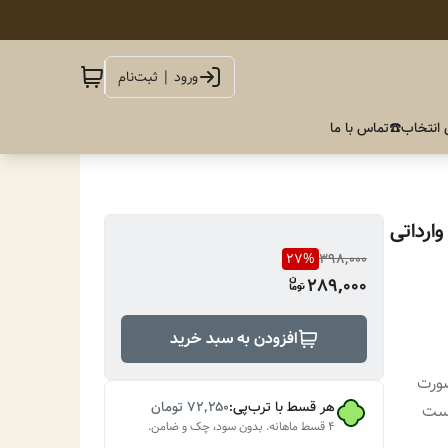
ورود | ثبت‌نام
 انتخاب
☎️تماس با ما
ارداتی
27
%
398,000
289,000
افزودن به سبد خرید
صورت
هر قسط با ترب‌پی:
۷۲٬۲۵۰
تومان
هست
۴ قسط ماهانه. بدون سود، چک و ضامن.