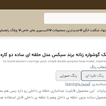
هاد شگفت انگیز
💎جدیدترین محصولات
💎اکسسوری های خاص
💎 وبلاگ راهنمای
ک گوشواره زنانه برند سیکس مدل حلقه ای ساده دو کاره و
Six brand women's earrings pack, simple double-purpose hoop model, import
تخاب رنگ
رنگ نقره ای
رنگ صورتی
ته‌بندی
:
گوشواره(earing)
ئیات
این محصول قابلیت جداسازی حلقه ی داخلی رو داره ،پس هم ب
حصول
:
ساده بدون حلقه ی داخل وهم با حلقه ی داخلی قابل استفاده 