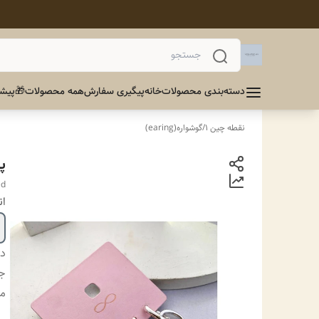
دسته‌بندی محصولات
خانه
پیگیری سفارش
همه محصولات
🎁پیشن
نقطه چین 1
/
گوشواره(earing)
پ
ed
ان
دس
جز
م