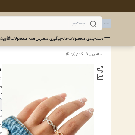
دسته‌بندی محصولات
خانه
پیگیری سفارش
همه محصولات
🎁پیشن
نقطه چین 1
/
انگشتر(Ring)
ا
el
بر
دا
دس
ر
ح