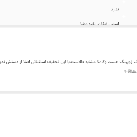
ندارد
استیل آبکاری نقره وطلا
فری سایز
اتمی
ف ژوپینگ هست وکاملا مشابه طلاست،با این تخفیف استثنائی اصلا از دستش ندید👌
خانم ها
🙏🏼✨️
روزانه،دائمی،اوت فیت