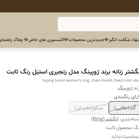
هاد شگفت انگیز
💎جدیدترین محصولات
💎اکسسوری های خاص
💎 وبلاگ راهنمای
نگشتر زنانه برند ژوپینگ مدل زنجیری استیل رنگ ثابت
Xuping brand women's ring, chain model, fixed color ste
ند:
ژوپینگ
رای رنگبندی
گُلد(طلایی)
سیلور(نقره ای)
ته‌بندی
:
انگشتر(Ring)
نگ محصول
:
ثابت
ساسیت
:
ندارد