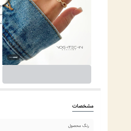
ج
سا
نو
نم
من
مو
مشخصات
رنگ محصول