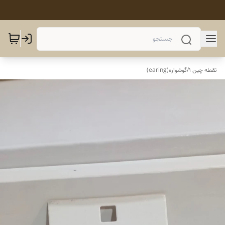
نقطه چین 1
/
گوشواره(earing)