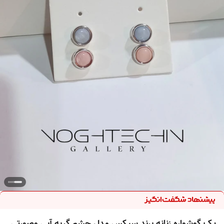
پک گوشواره زنانه برند سیکس مدل چشم گربه آبی وصورتی