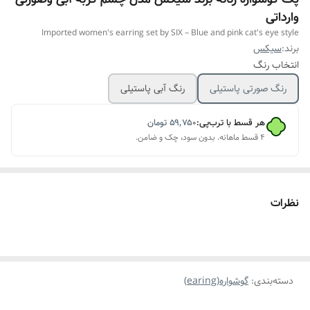
وارداتی
Imported women's earring set by SIX – Blue and pink cat's eye style
برند:
سیکس
انتخاب رنگ
رنگ صورتی پاستیلی
رنگ آبی پاستیلی
هر قسط با ترب‌پی:
۵۹٬۷۵۰
تومان
۴ قسط ماهانه. بدون سود، چک و ضامن.
نظرات
دسته‌بندی
:
گوشواره(earing)