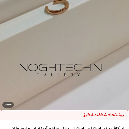
ایرکاف برند استنلس‌استیل مدل ساده آیینه ای طرح طلا