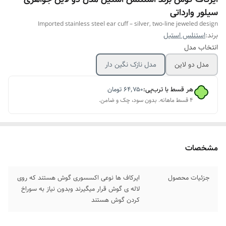
سیلور وارداتی
Imported stainless steel ear cuff – silver, two-line jeweled design
برند:
استنلس استیل
انتخاب مدل
مدل دو لاین
مدل نازک نگین دار
هر قسط با ترب‌پی:
۶۴٬۷۵۰
تومان
۴ قسط ماهانه. بدون سود، چک و ضامن.
مشخصات
جزئیات محصول
ایرکاف ها نوعی اکسسوری گوش هستند که روی
لاله ی گوش قرار میگیرند وبدون نیاز به سوراخ
کردن گوش هستند