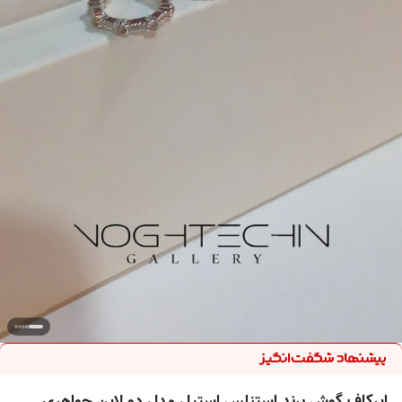
ایرکاف گوش برند استنلس استیل مدل دو لاین جواهری