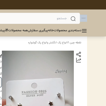
دسته‌بندی محصولات
خانه
پیگیری سفارش
همه محصولات
🎁پیشن
نقطه چین 1
/
انواع پَک انگشتر وانواع پک گوشواره
پ
ty
بر
ان
دس
ر
ح