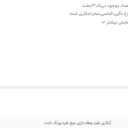
داد موجود درپک
:
۳جفت
ع نگین
:
الماسی،مخراجکاری شده
ارد استفاده
:
روزانه،اوت فیت،عکاسی،هدیه دادن
ایش بیشتر
اسب برای
:
خانم ها
آبکاری نقره وطلا،دارای میخ نقره ورنگ ثابت