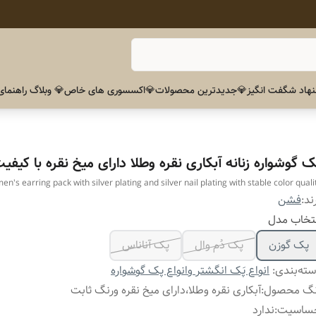
هاد شگفت انگیز
💎جدیدترین محصولات
💎اکسسوری های خاص
💎 وبلاگ راهنمای
ک گوشواره زنانه آبکاری نقره وطلا دارای میخ نقره با کیفیت
n's earring pack with silver plating and silver nail plating with stable color quali
ند:
فشن
تخاب مدل
پک گوزن
پک دُم وال
پک آناناس
ته‌بندی
:
انواع پَک انگشتر وانواع پک گوشواره
نگ محصول
:
آبکاری نقره وطلا،دارای میخ نقره ورنگ ثابت
ساسیت
:
ندارد