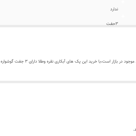
ندارد
۳جفت
الماسی،مخراجکاری شده
روزانه،اوت فیت،عکاسی،هدیه دادن
رید این پک های آبکاری نقره وطلا دارای ۳ جفت گوشواره متنوع وزیبا میشید👌🏻🤗🤍🐳🫎🍍
خانم ها
.