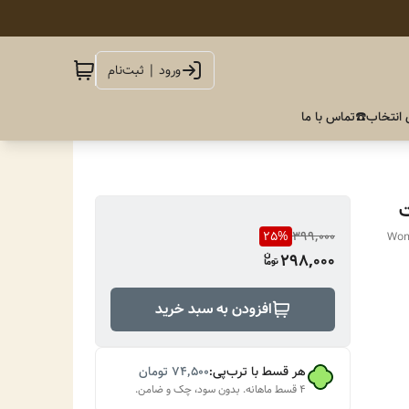
ورود | ثبت‌نام
 انتخاب
☎️تماس با ما
‌
25
%
399,000
Wome
298,000
افزودن به سبد خرید
هر قسط با ترب‌پی:
۷۴٬۵۰۰
تومان
۴ قسط ماهانه. بدون سود، چک و ضامن.