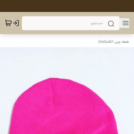
نقطه چین 1
/
کلاه(hat)