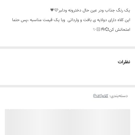
مناسب برای
همه ی افراد
یک رنگ جذاب ودر عین حال دخترونه ودلبر🩷💗
این کلاه دارای دولایه ی بافت و وارداتی وبا یک قیمت مناسبه ،پس حتما
امتحانش کن💞👌🏻✨️
نظرات
دسته‌بندی
:
کلاه(hat)