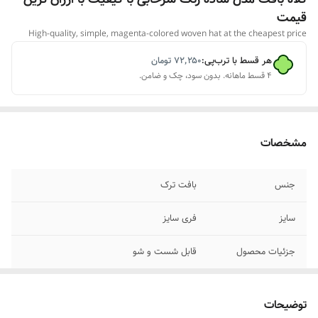
قیمت
High-quality, simple, magenta-colored woven hat at the cheapest price
هر قسط با ترب‌پی:
۷۲٬۲۵۰
تومان
۴ قسط ماهانه. بدون سود، چک و ضامن.
مشخصات
جنس
بافت ترک
سایز
فری سایز
جزئیات محصول
قابل شست و شو
رنگ محصول
سرخابی
توضیحات