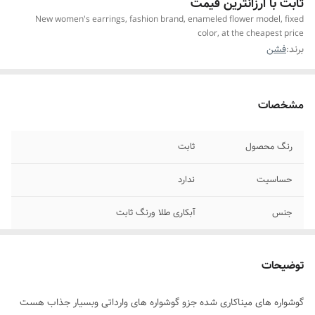
ثابت با ارزانترین قیمت
New women's earrings, fashion brand, enameled flower model, fixed
color, at the cheapest price
برند:
فشن
مشخصات
رنگ محصول
ثابت
حساسیت
ندارد
جنس
آبکاری طلا ورنگ ثابت
جزئیات محصول
میناکاری شده و وارداتی
توضیحات
مناسب برای
خانمها
گوشواره های میناکاری شده جزو گوشواره های وارداتی وبسیار جذاب هست
موارد استفاده برای
هدیه دادن،اوت فیت،مجلسی،جشن