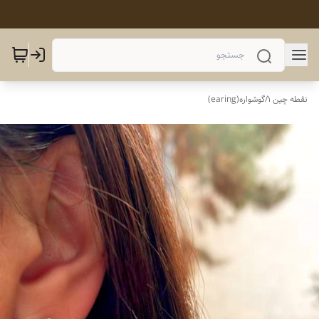
نقطه چین 1
/
گوشواره(earing)