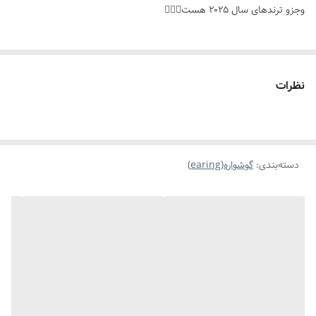
وجزو ترندهای سال ۲۰۲۵ هست👌🏻✨️
نظرات
دسته‌بندی
:
گوشواره(earing)