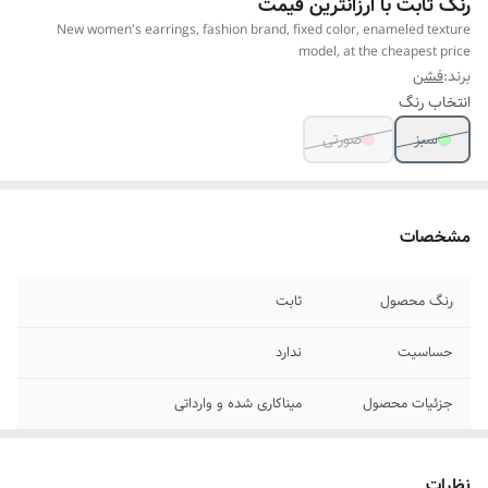
رنگ ثابت با ارزانترین قیمت
New women's earrings, fashion brand, fixed color, enameled texture
model, at the cheapest price
برند:
فشن
انتخاب رنگ
سبز
صورتی
مشخصات
رنگ محصول
ثابت
حساسیت
ندارد
جزئیات محصول
میناکاری شده و وارداتی
جنس
آبکاری طلا ورنگ ثابت
نظرات