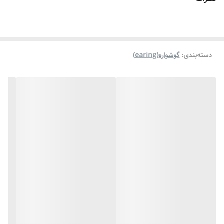
مناسب برای
خانمها
موارد استفاده
روزانه،استایل،مناسب هدیه دادن
دسته‌بندی
:
گوشواره(earing)