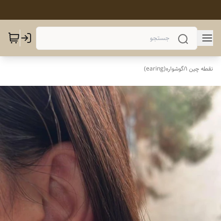
نقطه چین 1
/
گوشواره(earing)