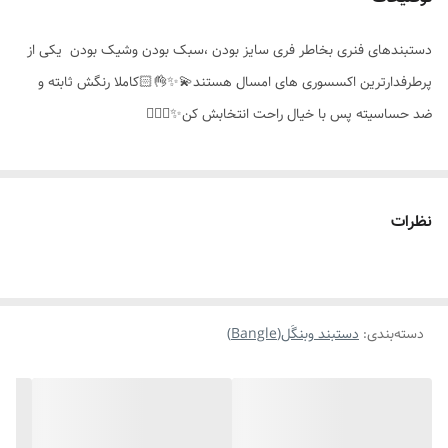
مناسب برای
خانمها
دستبندهای فنری بخاطر فری سایز بودن ،سبک بودن وشیک بودن یکی از
موارد استفاده
روزانه،همراه ساعت،دائمی،استایل
پرطرفدارترین اکسسوری های امسال هستند💫✨️👌🏻کاملا رنگش ثابته و
ضد حساسیته پس با خیال راحت انتخابش کن✨️👌🏻🤍
نظرات
دسته‌بندی
:
دستبند وبنگَل(Bangle)