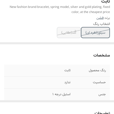
ثابت
New fashion brand bracelet, spring model, silver and gold plating, fixed
color, at the cheapest price
برند:
فشن
انتخاب رنگ
سیلوِر(نقره ای)
گُلد(طلایی)
مشخصات
رنگ محصول
ثابت
حساسیت
ندارد
جنس
استیل درجه ۱
سایز
فری سایز
توضیحات