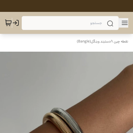
نقطه چین 1
/
دستبند وبنگَل(Bangle)