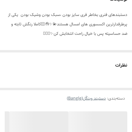
مناسب برای
خانمها
دستبندهای فنری بخاطر فری سایز بودن ،سبک بودن وشیک بودن یکی از
موارد استفاده
روزانه،همراه ساعت،دائمی،استایل
پرطرفدارترین اکسسوری های امسال هستند💫✨️👌🏻کاملا رنگش ثابته و
ضد حساسیته پس با خیال راحت انتخابش کن✨️👌🏻🤍
نظرات
دسته‌بندی
:
دستبند وبنگَل(Bangle)