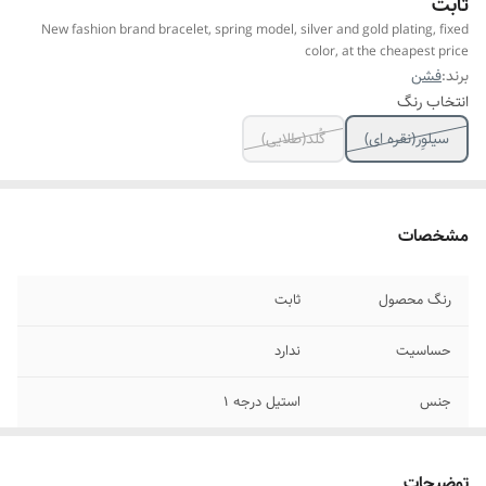
ثابت
New fashion brand bracelet, spring model, silver and gold plating, fixed
color, at the cheapest price
برند:
فشن
انتخاب رنگ
سیلوِر(نقره ای)
گُلد(طلایی)
مشخصات
رنگ محصول
ثابت
حساسیت
ندارد
جنس
استیل درجه ۱
سایز
فری سایز
توضیحات