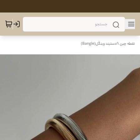
نقطه چین 1
/
دستبند وبنگَل(Bangle)