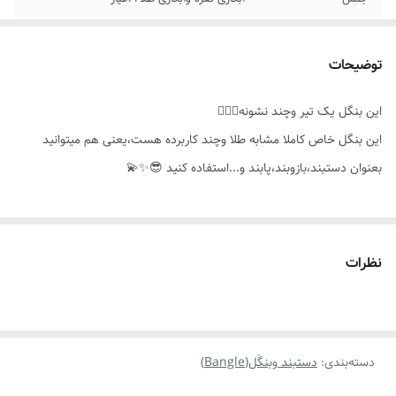
موارد استفاده برای
بازوبند،دستبند،پابند،مناسب جشن ،استایل کردن
توضیحات
سایز بنگل
فری سایز
این بنگل یک تیر وچند نشونه👌🏻😊
مناسب برای
خانمها
این بنگل خاص کاملا مشابه طلا وچند کاربرده هست،یعنی هم میتوانید
بعنوان دستبند،بازوبند،پابند و...استفاده کنید 😎✨️💫
نظرات
دسته‌بندی
:
دستبند وبنگَل(Bangle)