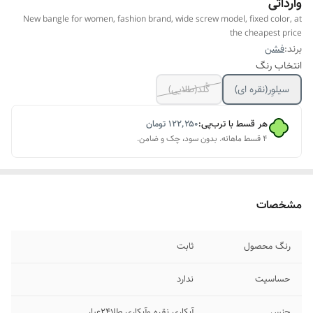
وارداتی
New bangle for women, fashion brand, wide screw model, fixed color, at
the cheapest price
برند:
فشن
انتخاب رنگ
سیلوِر(نقره ای)
گُلد(طلایی)
هر قسط با ترب‌پی:
۱۲۲٬۲۵۰
تومان
۴ قسط ماهانه. بدون سود، چک و ضامن.
مشخصات
رنگ محصول
ثابت
حساسیت
ندارد
جنس
آبکاری نقره وآبکاری طلا۲۴عیار