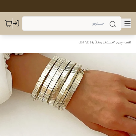
نقطه چین 1
/
دستبند وبنگَل(Bangle)