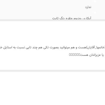
ندارد
آبکاری رودیوم ونقره رنگ ثابت
همه ی افراد
روزانه،دائمی،همراه باساعت،یک هدیه اقتصادی
انمها_آقایان)هست و هم میتوانید بصورت تکی هم چند تایی نسبت به استایل خود 
فری سایز
زیزانتان هست👌🏻🥰💥🤍✨️