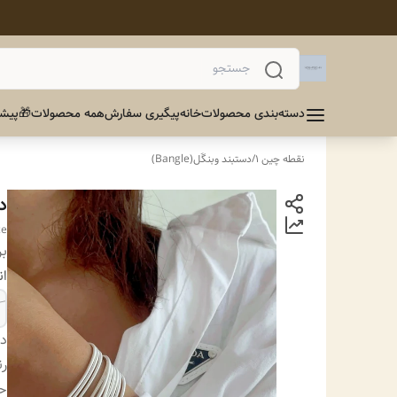
دسته‌بندی محصولات
خانه
پیگیری سفارش
همه محصولات
🎁پیشن
نقطه چین 1
/
دستبند وبنگَل(Bangle)
د
ce
بر
ان
دس
ر
ح