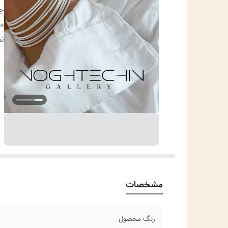
ج
من
مو
نم
سا
مشخصات
رنگ محصول