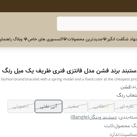
هاد شگفت انگیز
💎جدیدترین محصولات
💎اکسسوری های خاص
💎 وبلاگ راهنمای
ستبند برند فشن مدل فانتزی فنری ظریف یک میل رنگ ث
fashion brand bracelet with a spring model and a fixed color at the cheapest pri
ند:
فشن
تخاب رنگ
نقره ای
طلایی
سفید
آبی نفتی
صورتی
ته‌بندی
:
دستبند وبنگَل(Bangle)
نگ محصول
:
ثابت
ساسیت
:
ندارد