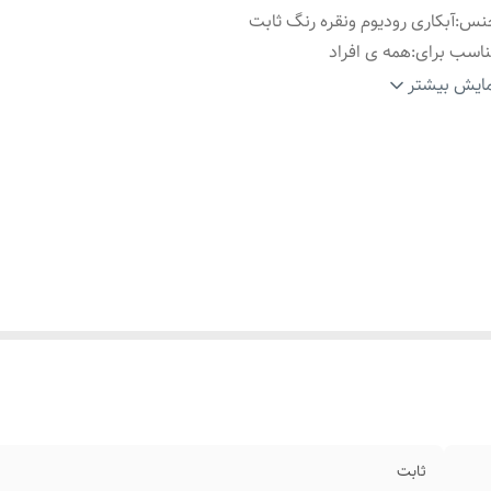
نس
:
آبکاری رودیوم ونقره رنگ ثابت
اسب برای
:
همه ی افراد
ارد استفاده برای
:
روزانه،دائمی،همراه باساعت،یک هدیه اقتصادی
ایش بیشتر
یز
:
فری سایز
ثابت