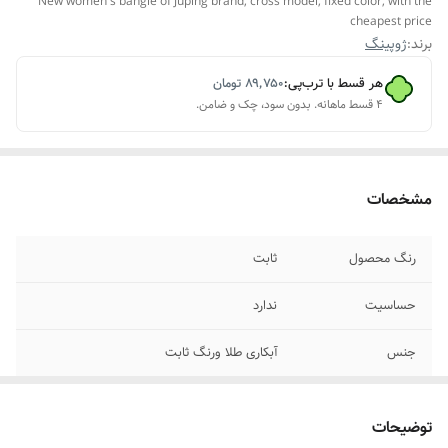
New women's bangle of Juping brand, cross model, fixed color, with the
cheapest price
برند:
ژوپینگ
هر قسط با ترب‌پی:
۸۹٬۷۵۰
تومان
۴ قسط ماهانه. بدون سود، چک و ضامن.
مشخصات
رنگ محصول
ثابت
حساسیت
ندارد
جنس
آبکاری طلا ورنگ ثابت
سایز
فری سایز
توضیحات
مناسب برای
خانمها