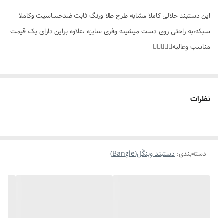
این دستبند حلالی کاملا مشابه طرح طلا ورنگ ثابت،ضدحساسیت وکاملا
موارد استفاده برای
مناسب هدیه دادن،استایل
سبکه،به راحتی روی دست میشینه وفری سایزه ،علاوه براین دارای یک قیمت
مناسب وعالیه👌🏻🤍✨️💫
نظرات
دسته‌بندی
:
دستبند وبنگَل(Bangle)