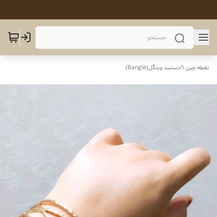
نقطه چین 1
/
دستبند وبنگَل(Bangle)