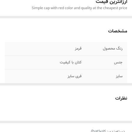
ارزانترین قیمت
Simple cap with red color and quality at the cheapest price
مشخصات
رنگ محصول
قرمز
جنس
کتان با کیفیت
سایز
فری سایز
جزئیات محصول
دارای ۳ حلقه روی لبه ی نقاب ،قابل شست
وشو
نظرات
مناسب برای
همه ی افراد(خانمها_آقایان)
موارد استفاده
استایل،مناسب هدیه دادن،روزانه
دسته‌بندی
:
کلاه(hat)