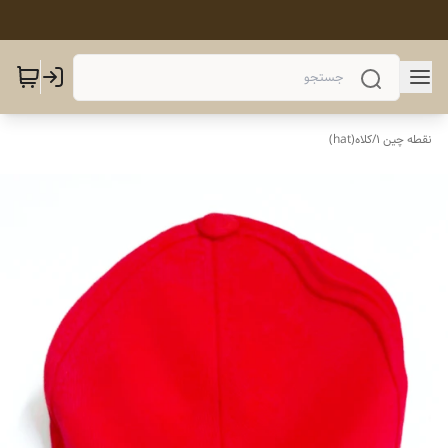
نقطه چین 1
/
کلاه(hat)