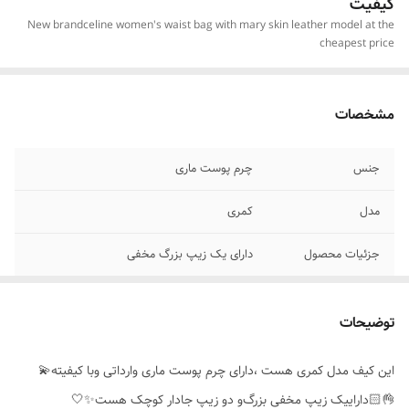
کیفیت
New brandceline women's waist bag with mary skin leather model at the
cheapest price
مشخصات
جنس
چرم پوست ماری
مدل
کمری
جزئیات محصول
دارای یک زیپ بزرگ مخفی
نوع بند
کمری مدل کمربندی
توضیحات
مناسب برای
خانمها
این کیف مدل کمری هست ،دارای چرم پوست ماری وارداتی وبا کیفیته💫
👌🏻داراییک زیپ مخفی بزرگ‌و دو زیپ جادار کوچک هست✨️🤍