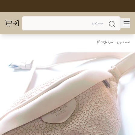
نقطه چین 1
/
کیف(Bag)