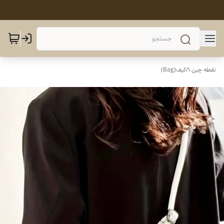
نقطه چین 1
/
کیف(Bag)