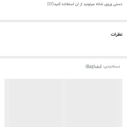
دستی وروی شانه میتونید از ان استفاده کنید👌🏻✨️
نظرات
دسته‌بندی
:
کیف(Bag)