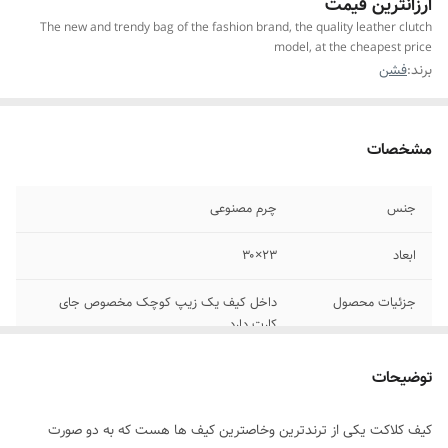
ارزانترین قیمت
The new and trendy bag of the fashion brand, the quality leather clutch
model, at the cheapest price
برند:
فشن
مشخصات
جنس
چرم مصنوعی
ابعاد
۲۳×۳۰
جزئیات محصول
داخل کیف یک زیپ کوچک مخصوص جای
کارت دارد
بند محصول
بند کلاکت قابل جدا شدن هست
توضیحات
مناسب برای
همه ی افراد(خانمها_اقایان)
کیف کلاکت یکی از ترندترین وخاصترین کیف ها هست که به دو صورت