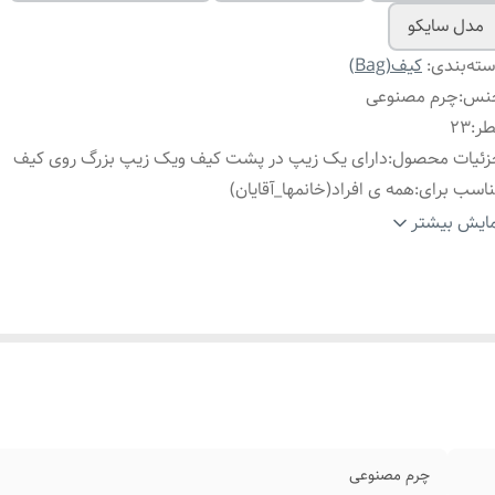
مدل سایکو
ته‌بندی
:
کیف(Bag)
نس
:
چرم مصنوعی
طر
:
۲۳
زئیات محصول
:
دارای یک زیپ در پشت کیف ویک زیپ بزرگ روی کیف
اسب برای
:
همه ی افراد(خانمها_آقایان)
ربرد
:
دوشی
ایش بیشتر
چرم مصنوعی