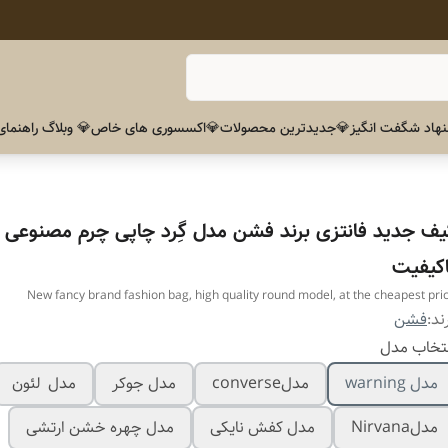
هاد شگفت انگیز
💎جدیدترین محصولات
💎اکسسوری های خاص
💎 وبلاگ راهنمای
یف جدید فانتزی برند فشن مدل گِرد چاپی چرم مصنوعی
اکیفیت
New fancy brand fashion bag, high quality round model, at the cheapest pri
ند:
فشن
تخاب مدل
مدل warning
مدلconverse
مدل جوکر
مدل لئون
مدلNirvana
مدل کفش نایکی
مدل چهره خشن ارتشی