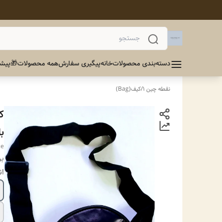
دسته‌بندی محصولات
خانه
پیگیری سفارش
همه محصولات
🎁پیشن
نقطه چین 1
/
کیف(Bag)
ک
ب
ce
بر
ان