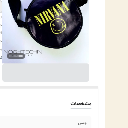
دس
ج
ق
ج
من
کا
نم
مشخصات
جنس