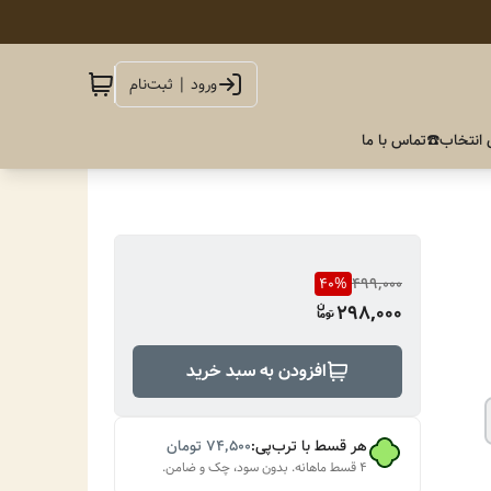
ورود | ثبت‌نام
 انتخاب
☎️تماس با ما
40
%
499,000
298,000
افزودن به سبد خرید
هر قسط با ترب‌پی:
۷۴٬۵۰۰
تومان
۴ قسط ماهانه. بدون سود، چک و ضامن.