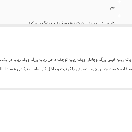
۲۳
دارای یک زیپ در پشت کیف ویک زیپ بزرگ روی کیف
همه ی افراد(خانمها_آقایان)
دوشی
ای یک زیپ خیلی بزرگ وجادار ویک زیپ کوچک داخل زیپ بزرگ ویک زیپ در پش
تفاده هست،جنس چرم مصنوعی با کیفیت و داخل کار تمام آسترکشی هست👌🏻✨️