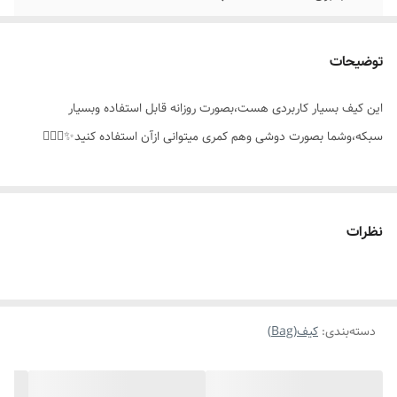
جزئیات محصول
دوکاره:۱_بصورت دوشی۲_بصورت کمری قابل
استفاده هست
توضیحات
این کیف بسیار کاربردی هست،بصورت روزانه قابل استفاده وبسیار
سبکه،وشما بصورت دوشی وهم کمری میتوانی ازآن استفاده کنید✨️👌🏻🥰
نظرات
دسته‌بندی
:
کیف(Bag)