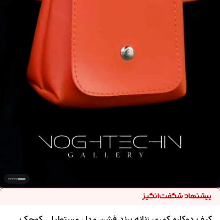
کیف دوکاره کمری زنانه برند فشن مدل مستطیلی کوچک