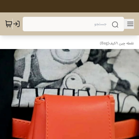
نقطه چین 1
/
کیف(Bag)