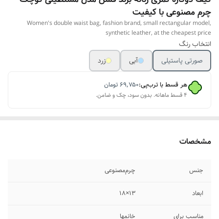
چرم مصنوعی با کیفیت
Women's double waist bag, fashion brand, small rectangular model,
synthetic leather, at the cheapest price
انتخاب رنگ
صورتی پاستیلی
آبی
زرد
هر قسط با ترب‌پی:
۶۹٬۷۵۰
تومان
۴ قسط ماهانه. بدون سود، چک و ضامن.
مشخصات
جنس
چرم‌مصنوعی
ابعاد
۱۳×۱۸
مناسب برای
خانمها