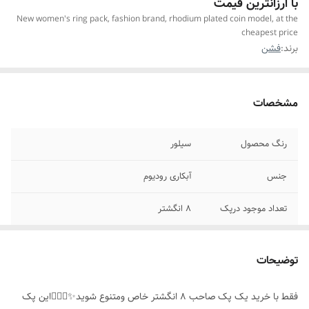
با ارزانترین قیمت
New women's ring pack, fashion brand, rhodium plated coin model, at the
cheapest price
برند:
فشن
مشخصات
رنگ محصول
سیلور
جنس
آبکاری رودیوم
تعداد موجود درپک
۸ انگشتر
مناسب برای
خانمها
توضیحات
موارد استفاده
استایل،روزانه، مناسب هدیه دادن
فقط با خرید یک پک صاحب ۸ انگشتر خاص ومتنوع شوید✨️👌🏻😎این پک