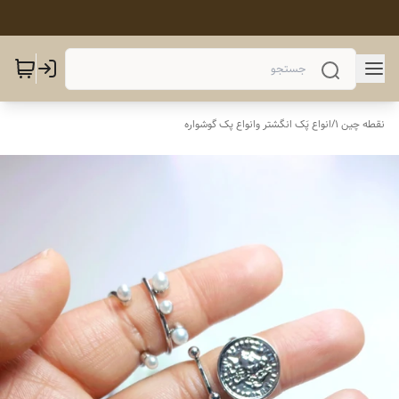
نقطه چین 1
/
انواع پَک انگشتر وانواع پک گوشواره