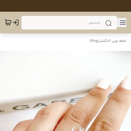
نقطه چین 1
/
انگشتر(Ring)