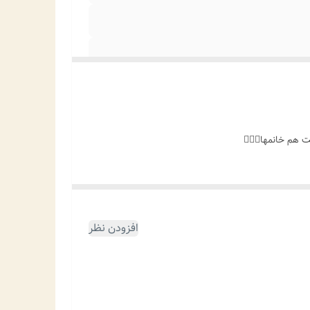
هم خانمها👌🏻✨️
افزودن نظر