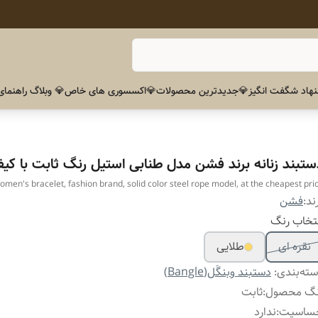
هاد شگفت انگیز
💎جدیدترین محصولات
💎اکسسوری های خاص
💎 وبلاگ راهنمای
ستبند زنانه برند فشن مدل طنابی استیل رنگ ثابت با کیفی
men's bracelet, fashion brand, solid color steel rope model, at the cheapest pri
ند:
فشن
تخاب رنگ
نقره ای
طلایی
ته‌بندی
:
دستبند وبنگَل(Bangle)
نگ محصول
:
ثابت
ساسیت
:
ندارد