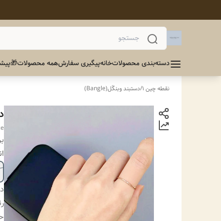
دسته‌بندی محصولات
خانه
پیگیری سفارش
همه محصولات
🎁پیشن
نقطه چین 1
/
دستبند وبنگَل(Bangle)
د
ce
بر
ان
دس
ر
ح