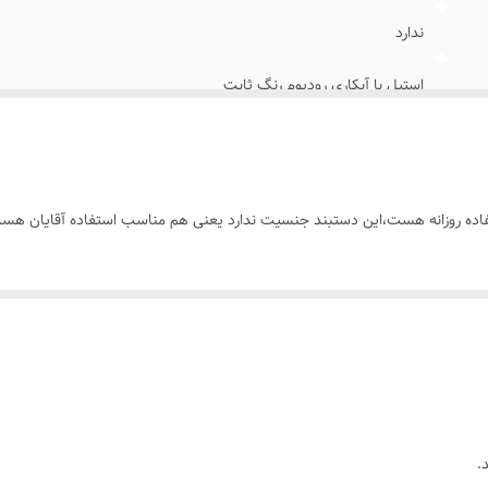
ندارد
استیل با آبکاری رودیوم رنگ ثابت
فری سایز
همه ی افراد(خانمها_آقایان)
فاده روزانه هست،این دستبند جنسیت ندارد یعنی هم مناسب استفاده آقایان هست 
روزانه،همیشگی،استایل
.