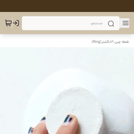
نقطه چین 1
/
انگشتر(Ring)