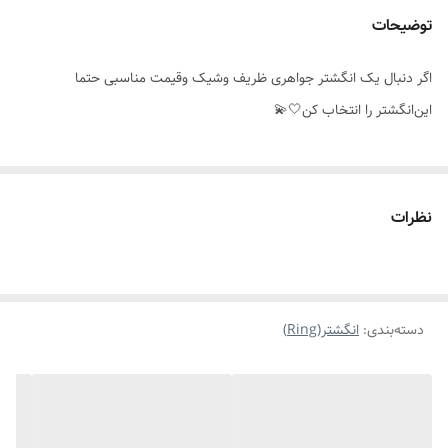
توضیحات
سایز
۶_۷
اگر دنبال یک انگشتر جواهری ظریف وشیک وقیمت مناسبی حتما
مناسب برای
خانمها
این‌انگشتر را انتخاب کن🤍💫
موارد استفاده برای
روزانه،استایل،مناسب هدیه دادن
نظرات
دسته‌بندی
:
انگشتر(Ring)