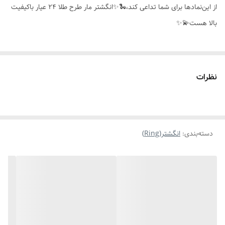
از این‌نمادها برای شما تداعی کند،🐍✨️انگشتر مار طرح طلا ۲۴ عیار باکیفیت
بالا هست💫✨️
نظرات
دسته‌بندی
:
انگشتر(Ring)