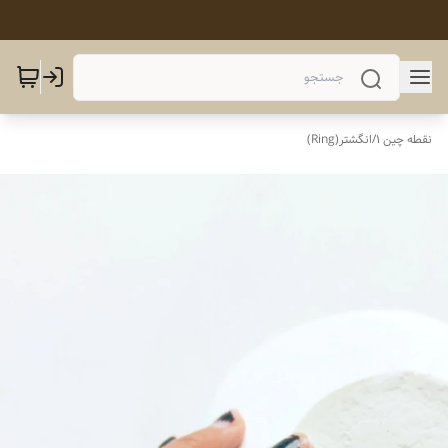
نقطه چین 1
/
انگشتر(Ring)