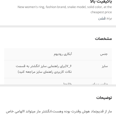
باکیفیت بالا
New women's ring, fashion brand, snake model, solid color, at the
cheapest price
برند:
فشن
مشخصات
جنس
آبکاری رودیوم
سایز
۶_۷(برای راهنمایی سایز انگشتر به قسمت
نکات کاربردی راهنمای سایز مراجعه کنید)
مناسب برای
خانمها
موارد استفاده برای
،استایل،مناسب استفاده دائم‌نیست
توضیحات
مار از قدیم‌نماد هوش وقدرت بوده وهست،انگشتر مار میتواند االهامی خاص