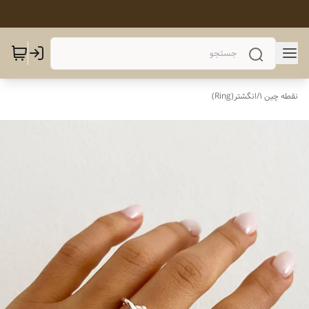
نقطه چین 1
/
انگشتر(Ring)