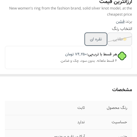
ارزانترین قیمت
New women's ring from the fashion brand, solid silver knot model, at the
cheapest price
برند:
فشن
انتخاب رنگ
طلایی
نقره ای
هر قسط با ترب‌پی:
۷۴٬۲۵۰
تومان
۴ قسط ماهانه. بدون سود، چک و ضامن.
مشخصات
رنگ محصول
ثابت
حساسیت
ندارد
جنس
آبکاری نقره ورودیوم