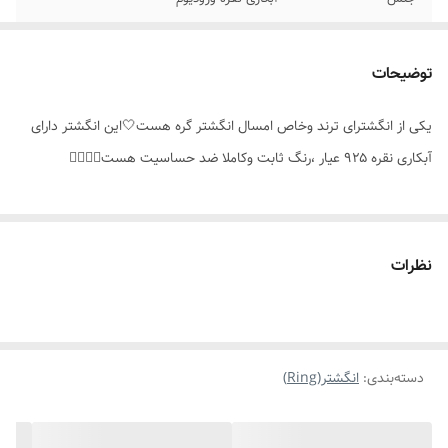
سایز
۶_۷
توضیحات
مناسب برای
خانمها
یکی از انگشترای ترند وخاص امسال انگشتر گره هست🤍این انگشتر دارای
موارد استفاده برای
روزانه ،استایل
آبکاری نقره ۹۲۵ عیار ،رنگ ثابت وکاملا ضد حساسیت هست👌🏻😊💫
نظرات
دسته‌بندی
:
انگشتر(Ring)