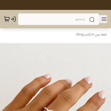
نقطه چین 1
/
انگشتر(Ring)