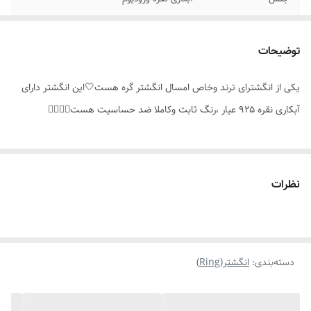
سایز
۶_۷
توضیحات
مناسب برای
خانمها
یکی از انگشترای ترند وخاص امسال انگشتر گره هست🤍این انگشتر دارای
موارد استفاده برای
روزانه ،استایل
آبکاری نقره ۹۲۵ عیار ،رنگ ثابت وکاملا ضد حساسیت هست👌🏻😊💫
نظرات
دسته‌بندی
:
انگشتر(Ring)