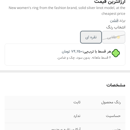
ارزانترین قیمت
New women's ring from the fashion brand, solid silver knot model, at the
cheapest price
برند:
فشن
انتخاب رنگ
طلایی
نقره ای
هر قسط با ترب‌پی:
۷۴٬۲۵۰
تومان
۴ قسط ماهانه. بدون سود، چک و ضامن.
مشخصات
رنگ محصول
ثابت
حساسیت
ندارد
جنس
آبکاری نقره ورودیوم