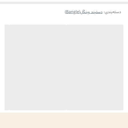
دسته‌بندی
:
دستبند وبنگَل(Bangle)