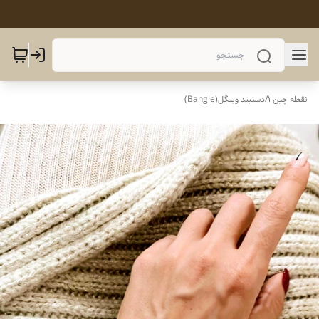
نقطه چین 1
/
دستبند وبنگَل(Bangle)