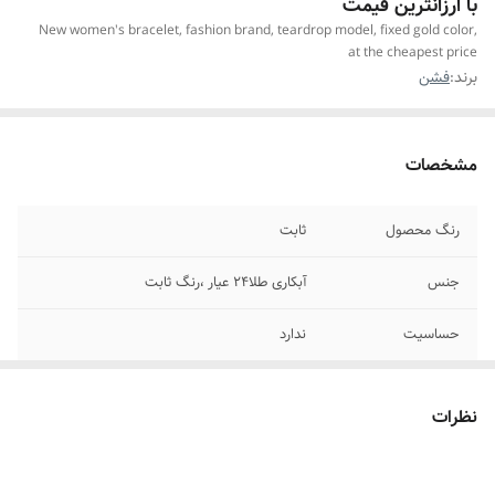
با ارزانترین قیمت
New women's bracelet, fashion brand, teardrop model, fixed gold color,
at the cheapest price
برند:
فشن
مشخصات
رنگ محصول
ثابت
جنس
آبکاری طلا۲۴ عیار ،رنگ ثابت
حساسیت
ندارد
سایز
فری سایز
نظرات
مناسب برای
خانمها
موارد استفاده برای
روزانه،استایل،جشن ،مناسب هدیه دادن