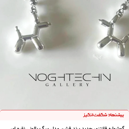
گوشواره فانتزی جدید برند فشن مدل سگ بالونی نقره ای