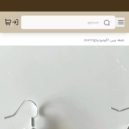
نقطه چین 1
/
گوشواره(earing)