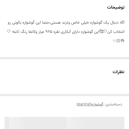
توضیحات
جزئیات محصول
سبک وراحت
اگه دنبال یک گوشواره خیلی خاص وترند هستی،حتما این گوشواره بالونی رو
موارد استفاده برای
روزانه،استایل
انتخاب کن🤍🥰این گوشواره دارای آبکاری نقره ۹۲۵ عیار وکاملا رنگ ثابته 🤍
👌🏻✨️
نظرات
دسته‌بندی
:
گوشواره(earing)