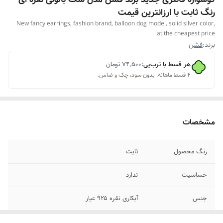
رنگ ثابت با ارزانترین قیمت
New fancy earrings, fashion brand, balloon dog model, solid silver color,
at the cheapest price
برند:
فشن
هر قسط با ترب‌پی:
۷۴٬۵۰۰
تومان
۴ قسط ماهانه. بدون سود، چک و ضامن.
مشخصات
رنگ محصول
ثابت
حساسیت
ندارد
جنس
آبکاری نقره ۹۲۵ عیار
مناسب برای
خانمها