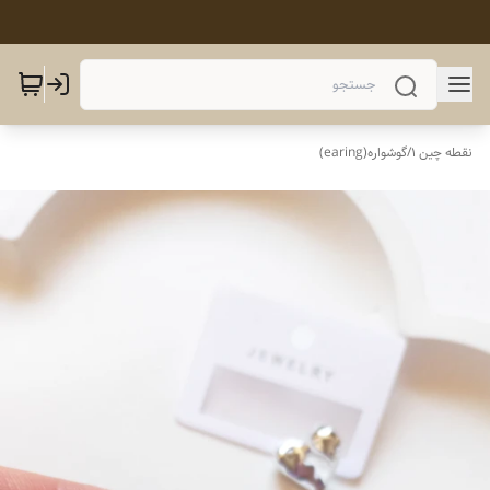
نقطه چین 1
/
گوشواره(earing)