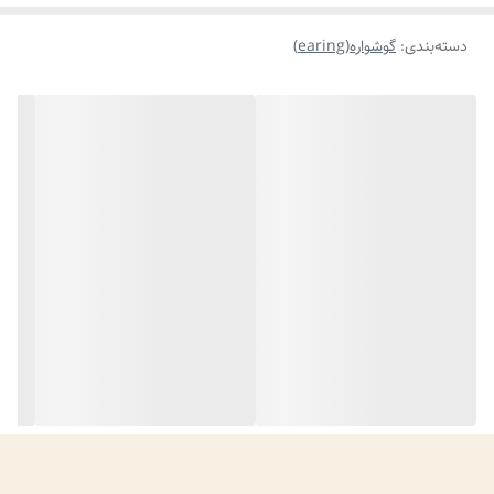
دسته‌بندی
:
گوشواره(earing)