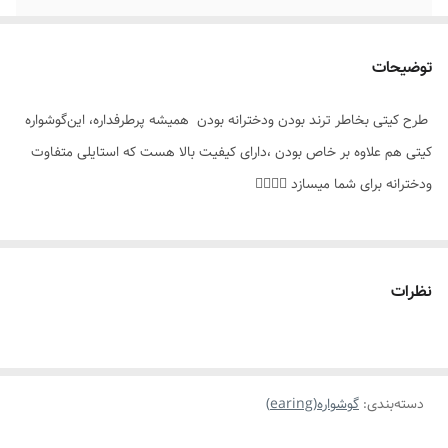
موارد استفاده برای
عکاسی،مناسب هدیه دادن ،استایل
توضیحات
طرح کیتی بخاطر ترند بودن ودخترانه بودن همیشه پرطرفداره، این‌گوشواره
کیتی هم علاوه بر خاص بودن ،دارای کیفیت بالا هست که استایلی متفاوت
ودخترانه برای شما میسازد 👌🏻🐰✨️
نظرات
دسته‌بندی
:
گوشواره(earing)