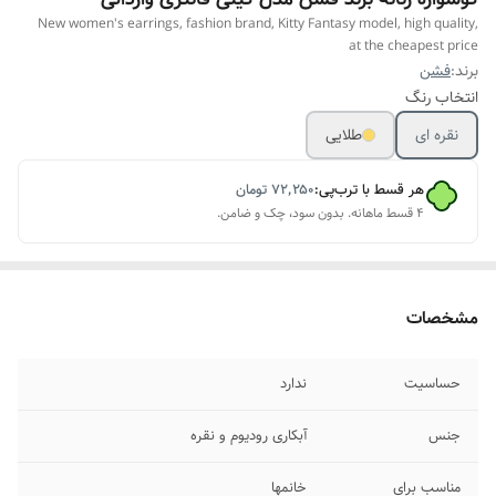
New women's earrings, fashion brand, Kitty Fantasy model, high quality,
at the cheapest price
برند:
فشن
انتخاب رنگ
نقره ای
طلایی
هر قسط با ترب‌پی:
۷۲٬۲۵۰
تومان
۴ قسط ماهانه. بدون سود، چک و ضامن.
مشخصات
حساسیت
ندارد
جنس
آبکاری رودیوم و نقره
مناسب برای
خانمها