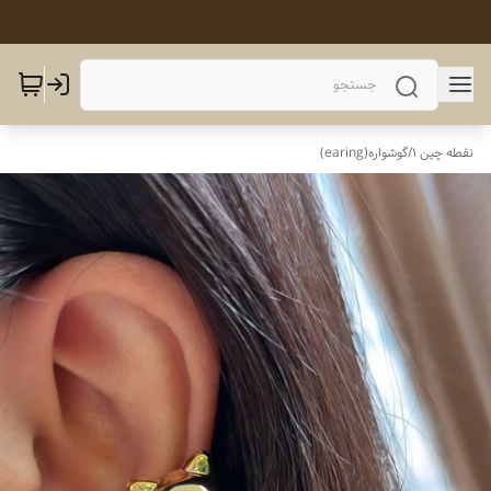
نقطه چین 1
/
گوشواره(earing)