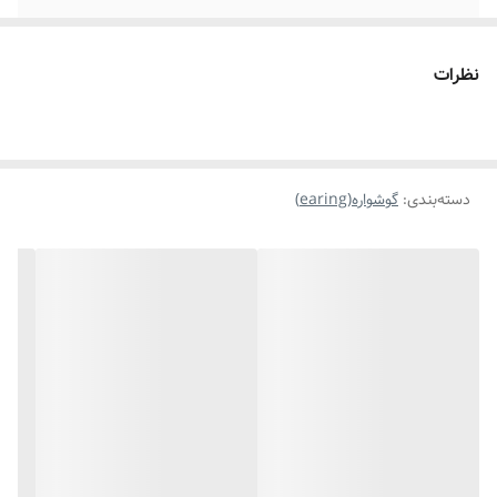
موارد استفاده برای
روزانه،استایل،فشن
نظرات
دسته‌بندی
:
گوشواره(earing)