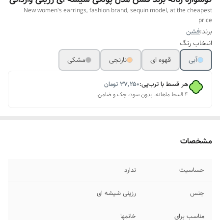
New women's earrings, fashion brand, sequin model, at the cheapest
price
برند:
فشن
انتخاب رنگ
آبی
قهوه ای
نارنجی
مشکی
هر قسط با ترب‌پی:
۳۷٬۲۵۰
تومان
۴ قسط ماهانه. بدون سود، چک و ضامن.
مشخصات
حساسیت
ندارد
جنس
رزینی شیشه ای
مناسب برای
خانمها