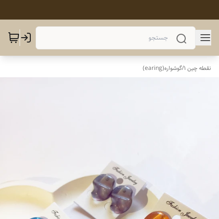
نقطه چین 1
/
گوشواره(earing)