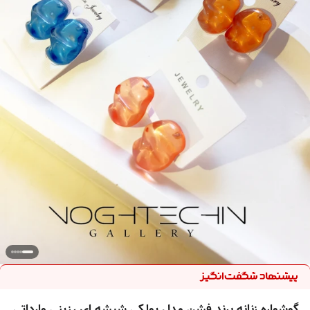
گوشواره زنانه برند فشن مدل پولکی شیشه ای رزینی وارداتی