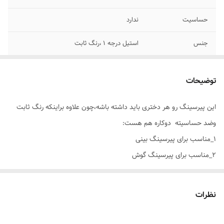
حساسیت
ندارد
جنس
استیل درجه ۱ ،رنگ ثابت
مناسب برای
خانمها
توضیحات
نوع نگین
اتمی ،مخراجکاری شده
این پیرسینگ رو هر دختری باید داشته باشه،چون علاوه براینکه رنگ ثابت
موارد استفاده برای
گوش وبینی،بردن احتیاج به سوراخ کردن گوش یا
وضد حساسیته دوکاره هم هست:
بینی
۱_مناسب برای پیرسینگ بینی
۲_مناسب برای پیرسینگ گوش
پس یه تیر وچند نشونه🤍✨️
نظرات