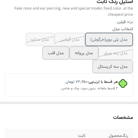
استیل رنگ ثابت
Fake nose and ear piercing, new and special model, fixed color, at the
cheapest price
برند:
فشن
انتخاب مدل
مدل پلی بوی(خرگوش)
مدل گیلاس
مدل ستاره
مدل رعد وبرق
مدل پروانه
مدل قلب
مدل سه کریستال
هر قسط با ترب‌پی:
۷۲٬۲۵۰
تومان
۴ قسط ماهانه. بدون سود، چک و ضامن.
مشخصات
رنگ‌محصول
ثابت