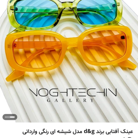
عینک آفتابی برند d&g مدل شیشه ای رنگی وارداتی