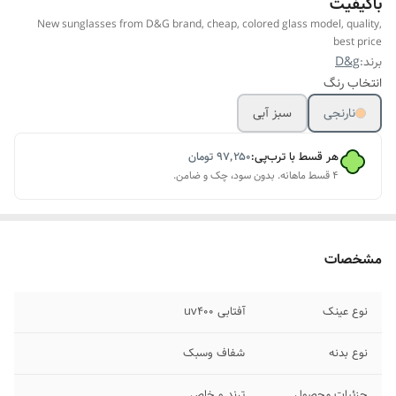
باکیفیت
New sunglasses from D&G brand, cheap, colored glass model, quality,
best price
برند:
D&g
انتخاب رنگ
نارنجی
سبز آبی
هر قسط با ترب‌پی:
۹۷٬۲۵۰
تومان
۴ قسط ماهانه. بدون سود، چک و ضامن.
مشخصات
نوع عینک
آفتابی uv400
نوع بدنه
شفاف وسبک
جزئیات محصول
ترند و خاص