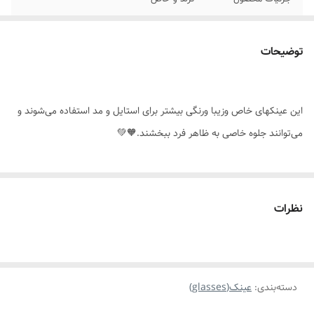
لولا ودسته
فلزی،با کیفیت
توضیحات
مناسب برای
همه ی افراد
مناسب فرم صورت
همه ی فرم ها مخصوصا فرم گرد
این عینکهای خاص وزیبا ورنگی بیشتر برای استایل و مد استفاده می‌شوند و
موارد استفاده برای
روزانه،استایل،مناسب هدیه دادن
می‌توانند جلوه خاصی به ظاهر فرد ببخشند.🧡💚
سایز دسته
۱۴ س.م
سایز بدنه
۱۴س.م
نظرات
دسته‌بندی
:
عینک(glasses)