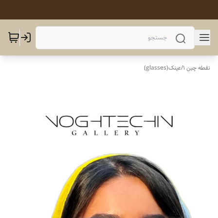
نقطه چین 1
/
عینک(glasses)