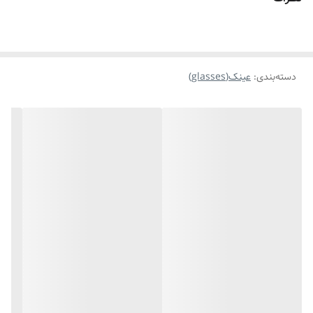
مناسب فرم صورت
مناسب برای همه ی فرم صورت ها
موارد استفاده برای
روزانه،استایل،مناسب هدیه دادن
دسته‌بندی
:
عینک(glasses)