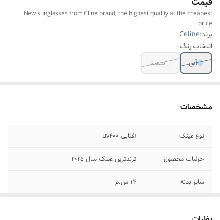
قیمت
New sunglasses from Cline brand, the highest quality at the cheapest
price
برند:
Celine
انتخاب رنگ
آبی
سفید
مشخصات
نوع عینک
آفتابی uv400
جزئیات محصول
ترندترین عینک سال ۲۰۲۵
سایز بدنه
۱۴ س.م
سایز دسته
۱۴/۵س.م
نظرات