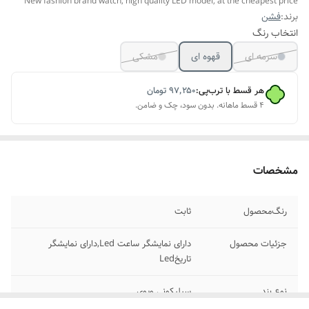
New fashion brand watch, high quality LED model, at the cheapest price
برند:
فشن
انتخاب رنگ
سرمه ای
قهوه ای
مشکی
هر قسط با ترب‌پی:
۹۷٬۲۵۰
تومان
۴ قسط ماهانه. بدون سود، چک و ضامن.
مشخصات
رنگ‌محصول
ثابت
جزئیات محصول
دارای نمایشگر ساعت Led,دارای نمایشگر
تاریخLed
نوع بند
سیلیکونی وِیوی