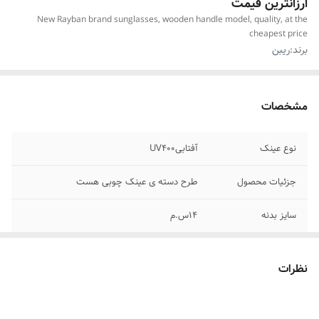
ارزانترین قیمت
New Rayban brand sunglasses, wooden handle model, quality, at the
cheapest price
برند:
ریبن
مشخصات
نوع عینک
آفتابیUV400
جزئیات محصول
طرح دسته ی عینک چوبی هست
سایز بدنه
۱۴س.م
سایز دسته
۱۴س.م
نظرات
مناسب فرم صورت
مناسب برای همه ی فرم های صورت
موارد استفاده برای
روزانه،استایل،مناسب هدیه دادن