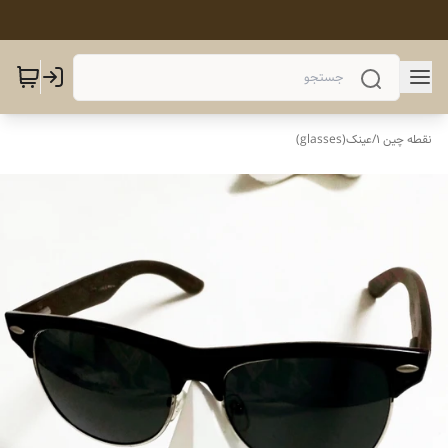
نقطه چین 1
/
عینک(glasses)