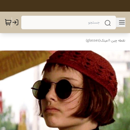
نقطه چین 1
/
عینک(glasses)