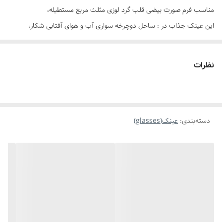
مناسب فرم صورت بیضی قلب گرد لوزی مثلث مربع مستطیله،
این عینک‌ جذاب در : ساحل دوچرخه سواری آب و هوای آفتابی شکار،
استفاده روزمره رانندگی و گلف مورد استفاده قرار میگیرد😎👌🏻💫
نظرات
دسته‌بندی
:
عینک(glasses)