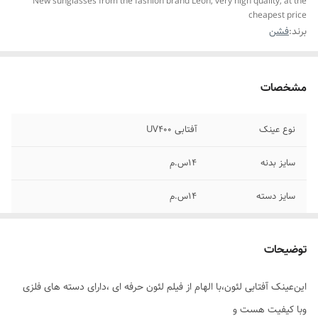
New sunglasses from the fashion brand Leon, very high quality, at the
cheapest price
برند:
فشن
مشخصات
نوع عینک
آفتابی UV400
سایز بدنه
۱۴س.م
سایز دسته
۱۴س.م
جنس
استیل رنگ ثابت
توضیحات
موارد استفاده برای
روزانه،استایل،عکاسی،فشن
این‌عینک آفتابی لئون،با الهام از فیلم لئون حرفه ای ،دارای دسته های فلزی
وبا کیفیت هست و