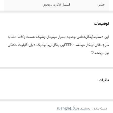
جنس
استیل آبکاری رودیوم
سایز
فری سایز
توضیحات
جزئیات محصول
روی پلاک قابلیت حَک کردن حروف،اعداد واسم
هست
این دستبند(بنگل)خاص وجدید بسیار مینیمال وشیک هست وکاملا مشابه
طرح طلای اینکار میباشد ✨️👌🏻💫این بنگل زیبا وشیک دارای قابلیت حکاکی
مناسب برای
خانمها
نیز میباشد🤍
موارد استفاده برای
روزانه،استایل ،مناسب هدیه دادن
نظرات
دسته‌بندی
:
دستبند وبنگَل(Bangle)