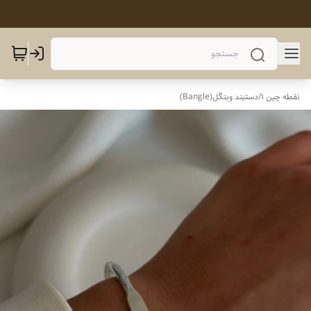
نقطه چین 1
/
دستبند وبنگَل(Bangle)