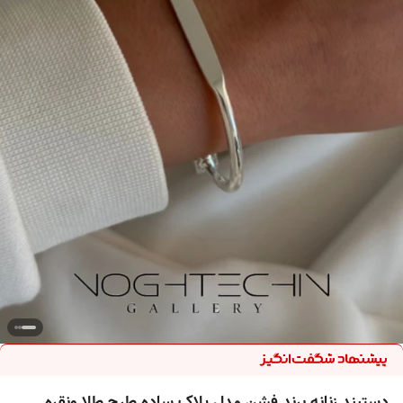
دستبند زنانه برند فشن مدل پلاک ساده طرح طلا ونقره