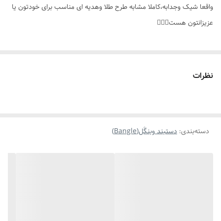
واقعا شیک وجدابه،کاملا مشابه طرح طلا وهدیه ای مناسب برای خودتون یا
موارد استفاده برای
روزانه،استایل
عزیزانتون هست👌🏻✨️
نظرات
دسته‌بندی
:
دستبند وبنگَل(Bangle)