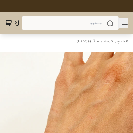
نقطه چین 1
/
دستبند وبنگَل(Bangle)