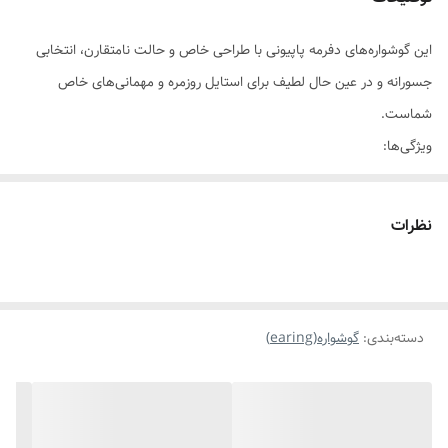
موارد استفاده برای
روزانه،استایل،مناسب هدیه دادن
این گوشواره‌های دفرمه پاپیونی با طراحی خاص و حالت نامتقارن، انتخابی
جسورانه و در عین حال لطیف برای استایل روزمره و مهمانی‌های خاص
شماست.
ویژگی‌ها:
💛 موجود در دو رنگ طلایی و نقره‌ای، قابل ست با انواع استایل مینیمال،
کلاسیک یا کژوال.
نظرات
🎀 طراحی پاپیونی دفرمه، الهام گرفته از هنر مدرن برای ایجاد نرمی و حرکت
در استایل.
🪞 ساخته شده از آلیاژ باکیفیت با روکش مقاوم، سبک، بدون ایجاد
دسته‌بندی
:
گوشواره(earing)
حساسیت، مناسب استفاده روزمره✨️💫
📏 سایز متناسب با صورت برای ایجاد جلوه‌ی زیبا بدون اذیت شدن گوش.
✨ براق و ظریف، قابل استفاده هم به‌صورت تک و هم جفتی برای استایل‌های
ترندی.