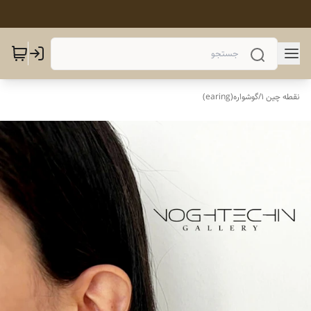
نقطه چین 1
/
گوشواره(earing)