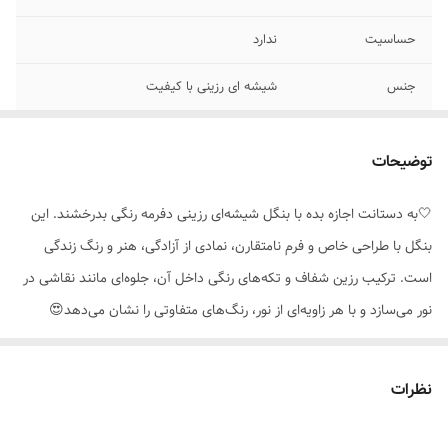
حساسیت
ندارد
جنس
شیشه ای رزینی با کیفیت
جزئیات محصول
شیشه ای ونشکن
توضیحات
سایز
فری سایز
🤍به دستانت اجازه بده با بنگل شیشه‌ای رزینی دفرمه رنگی بدرخشند. این
مناسب برای
خانمها
بنگل با طراحی خاص و فرم نامتقارن، نمادی از آزادگی، هنر و رنگ زندگی
موارد استفاده برای
روزانه ،استایل،مناسب هدیه دادن،مناسب
است. ترکیب رزین شفاف و تکه‌های رنگی داخل آن، جلوه‌ای مانند نقاشی در
استایلهای خاص
نور می‌سازد و با هر زاویه‌ای از نور، رنگ‌های متفاوتی را نشان می‌دهد😍
🔹 ویژگی‌ها:
✅ متریال: شیشه رزینی مقاوم و شفاف با رنگ‌های ماندگار
نظرات
✅ طرح: فرم دفرمه (نامتقارن) با لبه‌های نرم و لطیف
✅ سبک: مناسب برای استایل مینیمال، هنری، کژوال و استریت