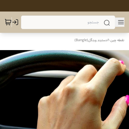
نقطه چین 1
/
دستبند وبنگَل(Bangle)