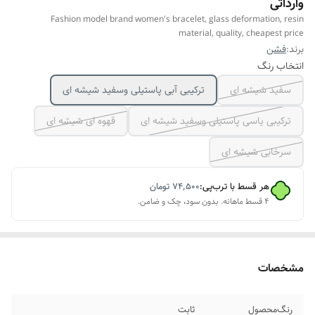
وارداتی
Fashion model brand women's bracelet, glass deformation, resin
material, quality, cheapest price
برند:
فشن
انتخاب رنگ
سفید شیشه ای
ترکیبی آبی پاستیلی وسفید شیشه ای
ترکیبی یاسی پاستیلی وسفید شیشه ای
قهوه ای شیشه ای
سرخابی شیشه ای
هر قسط با ترب‌پی:
۷۴٬۵۰۰
تومان
۴ قسط ماهانه. بدون سود، چک و ضامن.
مشخصات
رنگ‌محصول
ثابت