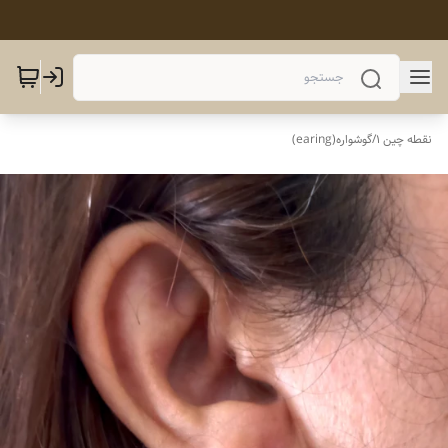
نقطه چین 1
/
گوشواره(earing)