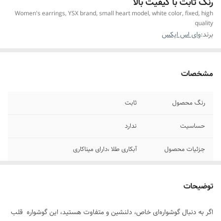
رنگ ثابت با کیفیت بالا
Women's earrings, YSX brand, small heart model, white color, fixed, high
quality
برند:
وای اس ایکس
مشخصات
رنگ محصول
ثابت
حساسیت
ندارد
جزئیات محصول
آبکاری طلا ،دارای میناکاری
مناسب برای
خانمها
توضیحات
موارد استفاده برای
روزانه،استایل،مناسب هدیه دادن
اگر به دنبال گوشواره‌ای خاص، دلنشین و متفاوت هستید، این گوشواره‌ قلب