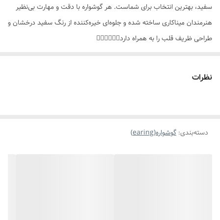
سفید، بهترین انتخاب برای شماست. هر گوشواره با دقت و مهارت بی‌نظیر
هنرمندان میناکاری ساخته شده و جلوه‌ای خیره‌کننده از رنگ سفید درخشان و
طراحی ظریف قلب را به همراه دارد👌🏻👌🏻🤍✨️
✨️چرا این گوشواره منحصر بفرده؟
🤍طراحی کوچک و ظریف: مناسب برای استفاده روزمره و موقعیت‌های
نظرات
رسمی، این گوشواره‌ها به راحتی با هر استایلی هماهنگ می‌شوند.
🤍رنگ سفید میناکاری شده: رنگ سفید خالص و درخشان، جلوه‌ای شفاف و
دسته‌بندی
:
گوشواره(earing)
تازه به ظاهر شما می‌بخشد و حس پاکیزگی و سادگی را القا می‌کند.
🤍جنس باکیفیت: پایه گوشواره از فلز مرغوب ساخته شده که ضد حساسیت
بوده و مناسب پوست‌های حساس است.
🤍کادو مناسب: این گوشواره زیبا می‌تواند هدیه‌ای خاص و ماندگار برای