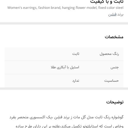
ثابت و با کیفیت
Women's earrings, fashion brand, hanging flower model, fixed color steel
برند:
فشن
مشخصات
رنگ محصول
ثابت
جنس
استیل با آبکاری طلا
حساسیت
ندارد
موارد استفاده
جشن ها،اوت فیت،عکاسی
توضیحات
مناسب برای
خانم ها
گوشواره رنگ ثابت مدل گل مات ز برند فشِن ،یک اکسسوری منحصر بفرد
وخاص است که استایلتونو تکمیل میکند،علاوه بر این دارای طرح ساده