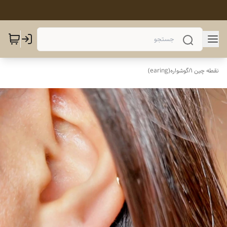
نقطه چین 1
/
گوشواره(earing)