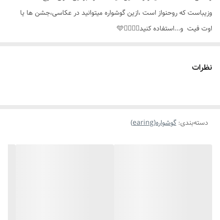
وزیباست که روحنواز است ،ازین گوشواره میتوانید در عکاسی،جشن ها یا
اوت فیت و...استفاده کنید👌🏻🙏🏼🩵
نظرات
دسته‌بندی
:
گوشواره(earing)