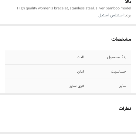
بالا
High quality women's bracelet, stainless steel, silver bamboo model
برند:
استنلس استیل
مشخصات
رنگ‌محصول
ثابت
حساسیت
ندارد
سایز
فری سایز
موارد استفاده برای
روزانه،استایل،عکاسی
نظرات
جزئیات محصول
دارای آبکاری نقره ۹۲۵ عیار