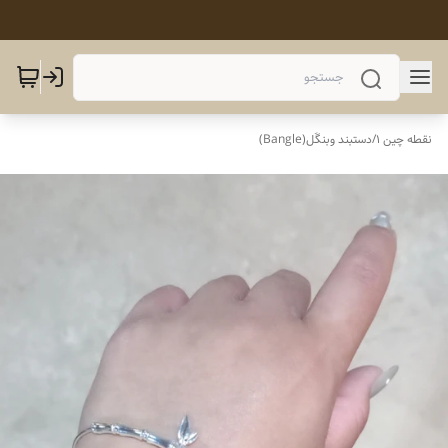
نقطه چین 1
/
دستبند وبنگَل(Bangle)