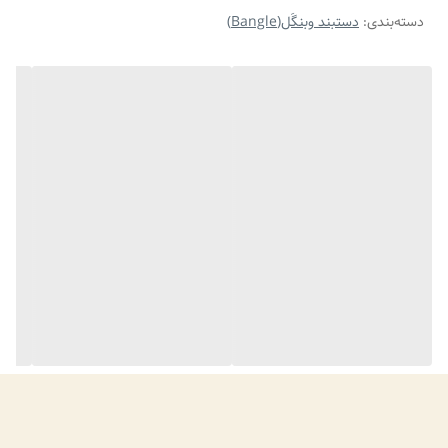
دسته‌بندی
:
دستبند وبنگَل(Bangle)