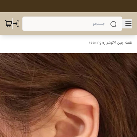
نقطه چین 1
/
گوشواره(earing)