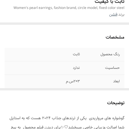
ثابت با کیفیت
Women's pearl earrings, fashion brand, circle model, fixed color steel
برند:
فشن
مشخصات
رنگ محصول
ثابت
حساسیت
ندارد
ابعاد
۳×۲س.م
وزن
سبک وراحت
توضیحات
مناسب برای
خانم ها
گوشواره های مرواریدی یکی از ترندهای جذاب 2024 هست که به استایل
موارد استفاده
روزانه،عکاسی
شما اصالت وزیبایی خاصی میبخشد🤍✨️برای دیدن فیلم محصول به پیج