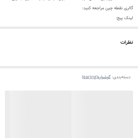
گالری نقطه چین مراجعه کنید:
لینک پیج:
https://www.instagram.com/noghte_chin1?
igsh=MTZ5NGR2eTNnbTZjZw==
نظرات
دسته‌بندی
:
گوشواره(earing)