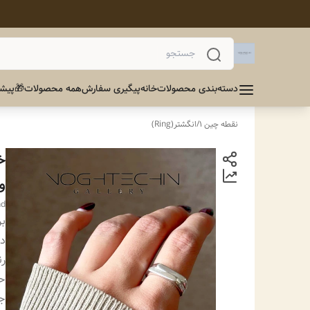
دسته‌بندی محصولات
خانه
پیگیری سفارش
همه محصولات
🎁پیشن
نقطه چین 1
/
انگشتر(Ring)
خ
وا
nd
بر
دس
ر
ح
ج