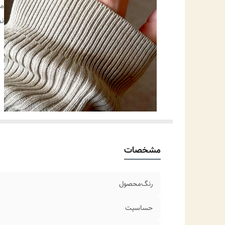
من
مو
نم
سا
مشخصات
رنگ‌محصول
حساسیت