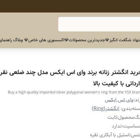
هاد شگفت انگیز
💎جدیدترین محصولات
💎اکسسوری های خاص
💎 وبلاگ راهنمای
رید انگشتر زنانه برند وای اس ایکس مدل چند ضلعی نقره
رداتی با کیفیت بالا
Buy a high quality imported silver polygonal women's ring from the YSX bra
ند:
وای اس ایکس
ته‌بندی
:
انگشتر(Ring)
نگ‌محصول
:
ثابت
ساسیت
:
ندارد
نس
:
استیل با آبکاری نقره