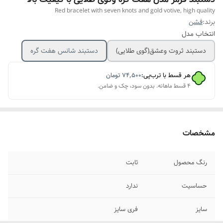
Red bracelet with seven knots and gold votive, high quality
برند:
فشن
انتخاب مدل
دستبند ثروت وعشق(گوی طلایی)
دستبند شانس هفت گره
هر قسط با ترب‌پی:
۷۴٬۵۰۰
تومان
۴ قسط ماهانه. بدون سود، چک و ضامن.
مشخصات
رنگ محصول
ثابت
حساسیت
ندارد
سایز
فری سایز