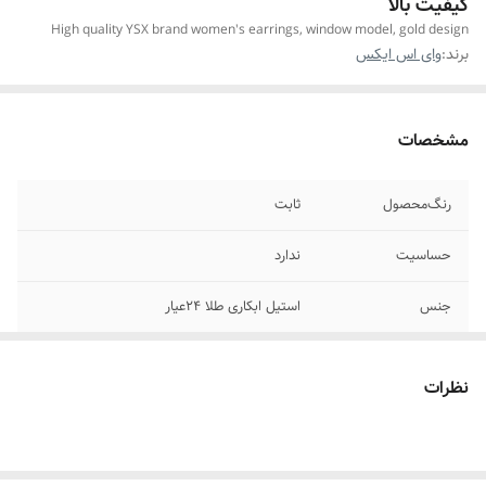
کیفیت بالا
High quality YSX brand women's earrings, window model, gold design
برند:
وای اس ایکس
مشخصات
رنگ‌محصول
ثابت
حساسیت
ندارد
جنس
استیل ابکاری طلا ۲۴عیار
مناسب برای
خانمها
نظرات
موارد استفاده برای
روزانه،استایل،مناسب جشن ومهمانی