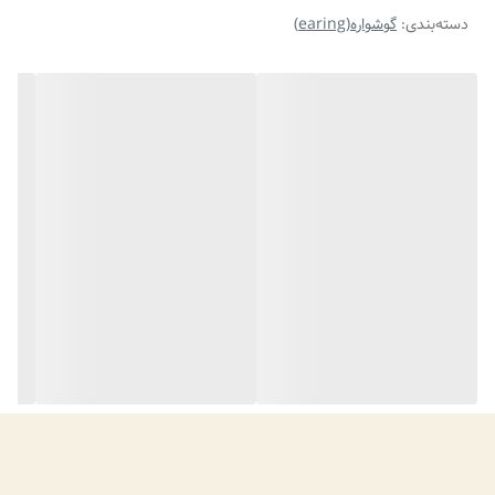
دسته‌بندی
:
گوشواره(earing)