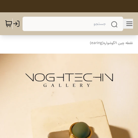
نقطه چین 1
/
گوشواره(earing)