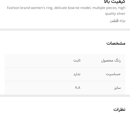
کیفیت بالا
Fashion brand women's ring, delicate bow tie model, multiple pieces, high
quality silver
برند:
فشن
مشخصات
رنگ محصول
ثابت
حساسیت
ندارد
سایز
۷،۸
مناسب برای
خانمها
نظرات
موارد استفاده برای
روزانه،استایل،مناسب هدیه دادن،مناسب جشن
ومهمانی