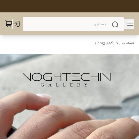
نقطه چین 1
/
انگشتر(Ring)