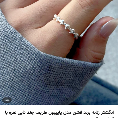
انگشتر زنانه برند فشن مدل پاپییون ظریف چند تایی نقره با